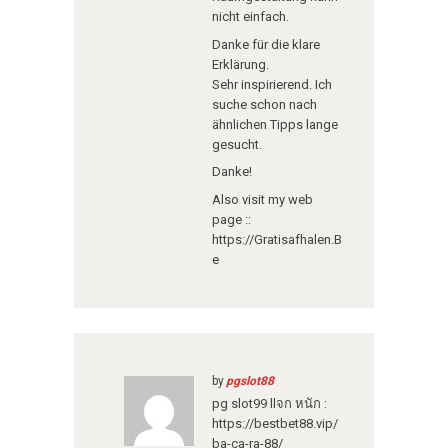
nicht einfach.
Danke für die klare
Erklärung.
Sehr inspirierend. Ich
suche schon nach
ähnlichen Tipps lange
gesucht.
Danke!
Also visit my web
page ::
https://Gratisafhalen.B
e
by
pgslot88
pg slot99 llจก หนัก :
https://bestbet88.vip/
ba-ca-ra-88/