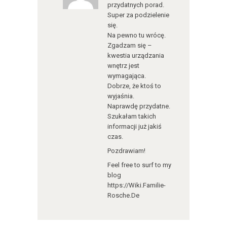
przydatnych porad.
Super za podzielenie
się.
Na pewno tu wrócę.
Zgadzam się –
kwestia urządzania
wnętrz jest
wymagająca.
Dobrze, że ktoś to
wyjaśnia.
Naprawdę przydatne.
Szukałam takich
informacji już jakiś
czas.
Pozdrawiam!
Feel free to surf to my
blog
https://Wiki.Familie-
Rosche.De