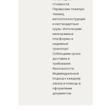
стоимости.
Перевозим тяжелую
технику,
металлоконструкции
и нестандартные
грузы. Используем
низкорамные
платформы и
надежный
транспорт.
Соблюдаем сроки
доставки и
требования
безопасности.
Индивидуальный
подход к каждому
заказу и помощь в
оформлении
документов.