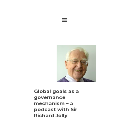
HOME
ABOUT
RESEARCH
GLOBALGOALS 2024
PAST EVENTS
Global goals as a
governance
mechanism – a
podcast with Sir
Richard Jolly