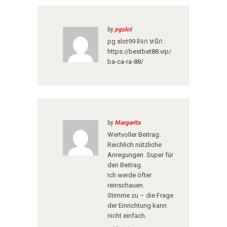
by
pgslot
pg slot99 llจก หนัก :
https://bestbet88.vip/
ba-ca-ra-88/
by
Margarita
Wertvoller Beitrag.
Reichlich nützliche
Anregungen. Super für
den Beitrag.
Ich werde öfter
reinschauen.
Stimme zu – die Frage
der Einrichtung kann
nicht einfach.