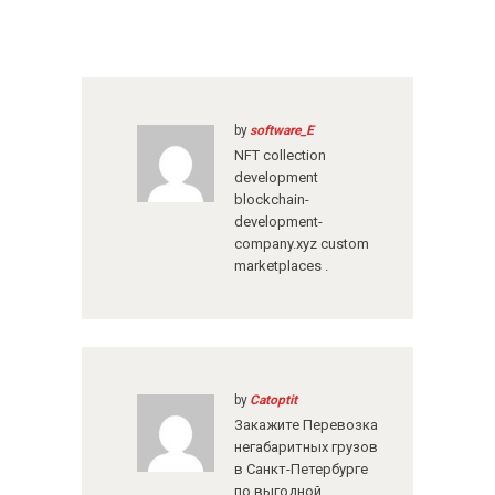
by
software_E
NFT collection
development
blockchain-
development-
company.xyz
custom
marketplaces .
by
Catoptit
Закажите
Перевозка
негабаритных грузов
в Санкт-Петербурге
по выгодной