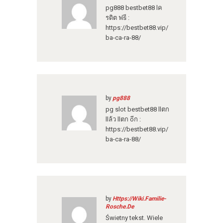
pg888 bestbet88 lค
รดิต ฟsี :
https://bestbet88.vip/
ba-ca-ra-88/
by
pg888
pg slot bestbet88 llตก
llล้ว llตก oีก :
https://bestbet88.vip/
ba-ca-ra-88/
by
Https://Wiki.Familie-
Rosche.De
Świetny tekst. Wiele