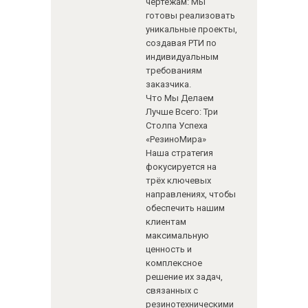
чертежам: Мы
готовы реализовать
уникальные проекты,
создавая РТИ по
индивидуальным
требованиям
заказчика.
Что Мы Делаем
Лучше Всего: Три
Столпа Успеха
«РезиноМира»
Наша стратегия
фокусируется на
трёх ключевых
направлениях, чтобы
обеспечить нашим
клиентам
максимальную
ценность и
комплексное
решение их задач,
связанных с
резинотехническими