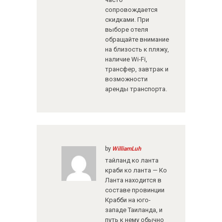
сопровождается
скидками. При
выборе отеля
обращайте внимание
на близость к пляжу,
наличие Wi-Fi,
трансфер, завтрак и
возможности
аренды транспорта.
by
WilliamLuh
тайланд ко ланта
краби ко ланта — Ко
Ланта находится в
составе провинции
Крабби на юго-
западе Таиланда, и
путь к нему обычно