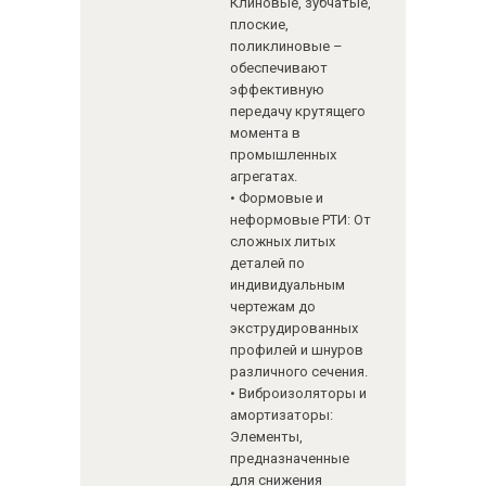
Клиновые, зубчатые,
плоские,
поликлиновые –
обеспечивают
эффективную
передачу крутящего
момента в
промышленных
агрегатах.
• Формовые и
неформовые РТИ: От
сложных литых
деталей по
индивидуальным
чертежам до
экструдированных
профилей и шнуров
различного сечения.
• Виброизоляторы и
амортизаторы:
Элементы,
предназначенные
для снижения