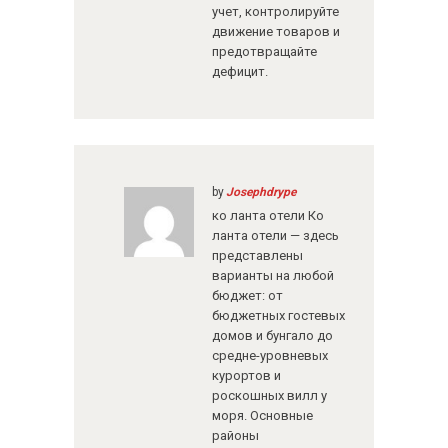
учет, контролируйте
движение товаров и
предотвращайте
дефицит.
by
Josephdrype
ко ланта отели
Ко
ланта отели — здесь
представлены
варианты на любой
бюджет: от
бюджетных гостевых
домов и бунгало до
средне-уровневых
курортов и
роскошных вилл у
моря. Основные
районы