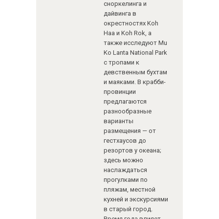
сноркелинга и
дайвинга в
окрестностях Koh
Haa и Koh Rok, а
также исследуют Mu
Ko Lanta National Park
с тропами к
девственным бухтам
и маяками. В крабби-
провинции
предлагаются
разнообразные
варианты
размещения — от
гестхаусов до
резортов у океана;
здесь можно
наслаждаться
прогулками по
пляжам, местной
кухней и экскурсиями
в старый город.
Время года влияет