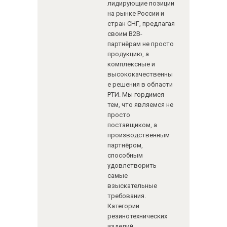
лидирующие позиции
на рынке России и
стран СНГ, предлагая
своим B2B-
партнёрам не просто
продукцию, а
комплексные и
высококачественны
е решения в области
РТИ. Мы гордимся
тем, что являемся не
просто
поставщиком, а
производственным
партнёром,
способным
удовлетворить
самые
взыскательные
требования.
Категории
резинотехнических
изделий,