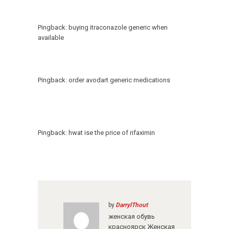
Pingback:
buying itraconazole generic when
available
Pingback:
order avodart generic medications
Pingback:
hwat ise the price of rifaximin
by
DarrylThout
женская обувь
красноярск
Женская