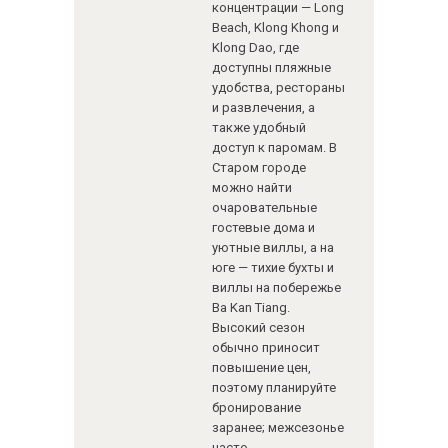
концентрации — Long
Beach, Klong Khong и
Klong Dao, где
доступны пляжные
удобства, рестораны
и развлечения, а
также удобный
доступ к паромам. В
Старом городе
можно найти
очаровательные
гостевые дома и
уютные виллы, а на
юге — тихие бухты и
виллы на побережье
Ba Kan Tiang.
Высокий сезон
обычно приносит
повышение цен,
поэтому планируйте
бронирование
заранее; межсезонье
часто