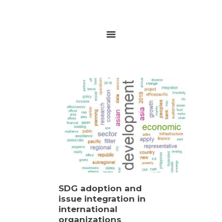
HOME
ABOUT
RESEARCH
GLOBALGOALS 2024
PAST EVENTS
SDG adoption and
issue integration in
international
organizations