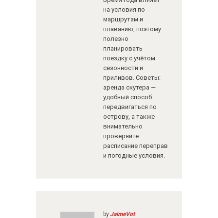
на условия по
маршрутам и
плаванию, поэтому
полезно
планировать
поездку с учётом
сезонности и
приливов. Советы:
аренда скутера —
удобный способ
передвигаться по
острову, а также
внимательно
проверяйте
расписание переправ
и погодные условия.
by
JaimeVot