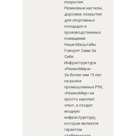
покрытия:
Резиновые настилы,
дорожки, покрытия
для спортивных
площадок и
производственных
помещений.
Наши Масштабы
Говорят Сами За
Себя:
Инфраструктура
«РезиноМира»
За более чем 15 лет
на рынке
промышленных РТИ,
«РезиноМир» не
просто накопил
опыт, а создал
мощную
инфраструктуру,
которая является
гарантом
стабильности